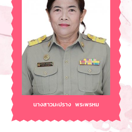
นางสาวมะปราง พระพรหม