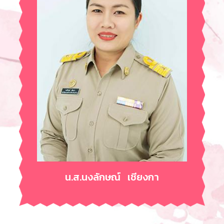
น.ส.นงลักษณ์ เชียงกา