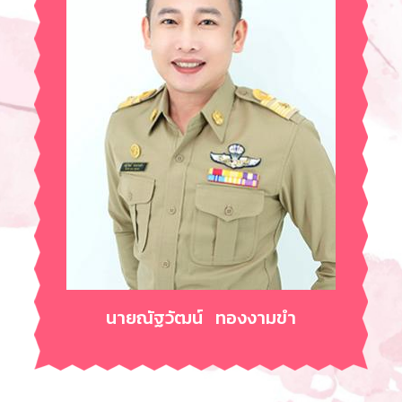
นายณัฐวัฒน์ ทองงามขำ