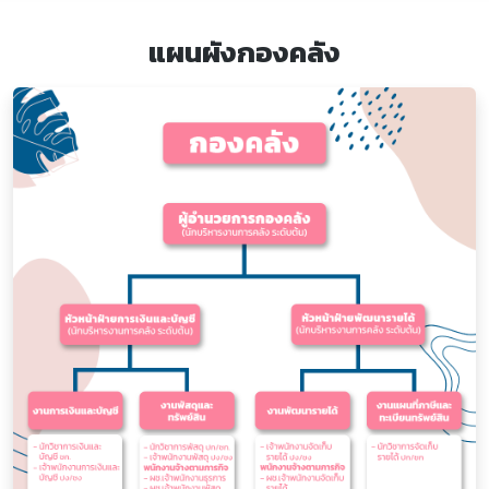
แผนผังกองคลัง