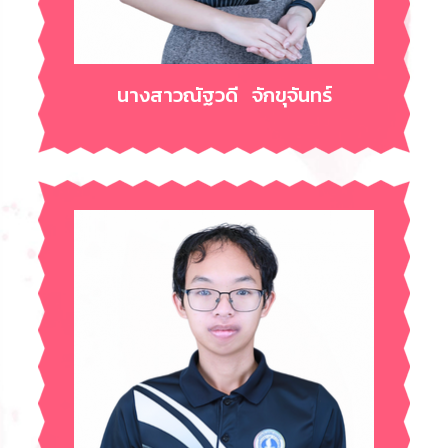
นางสาวณัฐวดี จักขุจันทร์