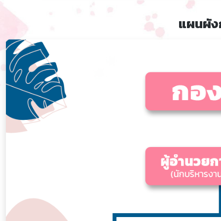
แผนผัง