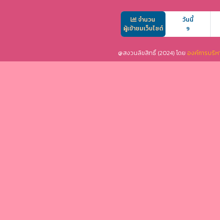
จำนวน
วันนี้
ผู้เข้าชมเว็บไซต์
9
@สงวนลิขสิทธิ์ (2024) โดย
องค์การบริห