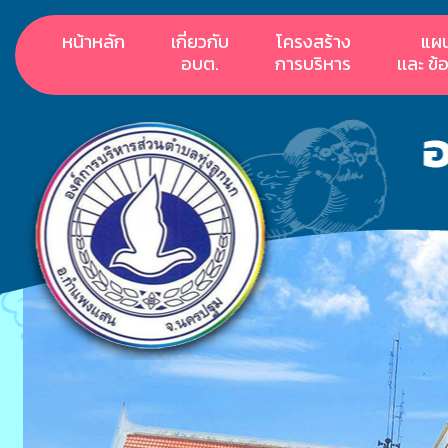
หน้าหลัก
เกี่ยวกับ
โครงสร้าง
แผ
อบต.
การบริหาร
เเละ ข้