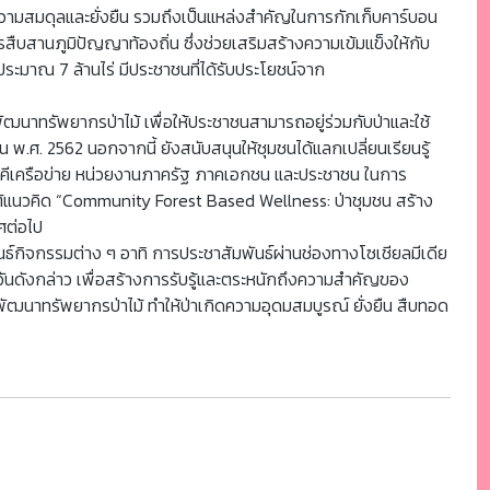
ความสมดุลและยั่งยืน รวมถึงเป็นแหล่งสำคัญในการกักเก็บคาร์บอน
บสานภูมิปัญญาท้องถิ่น ซึ่งช่วยเสริมสร้างความเข้มแข็งให้กับ
่ประมาณ 7 ล้านไร่ มีประชาชนที่ได้รับประโยชน์จาก
นาทรัพยากรป่าไม้ เพื่อให้ประชาชนสามารถอยู่ร่วมกับป่าและใช้
ศ. 2562 นอกจากนี้ ยังสนับสนุนให้ชุมชนได้แลกเปลี่ยนเรียนรู้
ภาคีเครือข่าย หน่วยงานภาครัฐ ภาคเอกชน และประชาชน ในการ
ใต้แนวคิด “Community Forest Based Wellness: ป่าชุมชน สร้าง
ทศต่อไป
ธ์กิจกรรมต่าง ๆ อาทิ การประชาสัมพันธ์ผ่านช่องทางโซเชียลมีเดีย
วันดังกล่าว เพื่อสร้างการรับรู้และตระหนักถึงความสำคัญของ
ฒนาทรัพยากรป่าไม้ ทำให้ป่าเกิดความอุดมสมบูรณ์ ยั่งยืน สืบทอด