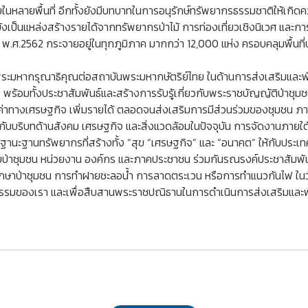
หลายพื้นที่ อีกทั้งยังมีบทบาทในการอนุรักษ์ทรัพยากรธรรมชาติให้เกิด
นแหล่งสร้างรายได้จากทรัพยากรป่าไม้ การท่องเที่ยวเชิงนิเวศ และการสื
ชน พ.ศ.2562 กระจายอยู่ในทุกภูมิภาค มากกว่า 12,000 แห่ง ครอบคลุมพื้นที
พระมหากรุณาธิคุณต่อสถาบันพระมหากษัตริย์ไทย ในด้านการส่งเสริมและพัฒ
ั้งประชาสัมพันธ์และสร้างการรับรู้เกี่ยวกับพระราชบัญญัติป่าชุมชน พ.
ูลค่าทางเศรษฐกิจ เพิ่มรายได้ ตลอดจนส่งเสริมการมีส่วนร่วมของชุมชน 
กับบริบทด้านสังคม เศรษฐกิจ และสิ่งแวดล้อมในปัจจุบัน การจัดงานภาย
ฐานะฐานทรัพยากรที่สร้างทั้ง “สุข “เศรษฐกิจ” และ “อนาคต” ให้กับประเ
่ายป่าชุมชน หน่วยงาน องค์กร และภาคประชาชน ร่วมกันรณรงค์ประชาสัมพัน
รุงรักษาป่าชุมชน การทำฝายชะลอน้ำ การลาดตระเวน หรือการทำแนวกันไฟ ใน
นธรรมของเรา และเพื่อสืบสานพระราชปณิธานในการดำเนินการส่งเสริมและพั