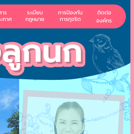
สาร
ระเบียบ
การป้องกัน
ติดต่อ
ระกาศ
กฎหมาย
การทุจริต
องค์กร