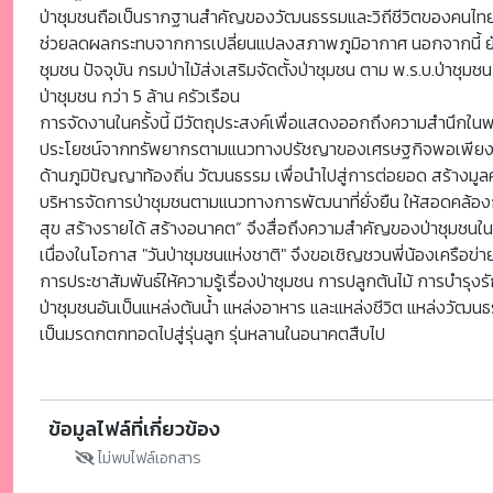
ป่าชุมชนถือเป็นรากฐานสำคัญของวัฒนธรรมและวิถีชีวิตของคนไทยใน
ช่วยลดผลกระทบจากการเปลี่ยนแปลงสภาพภูมิอากาศ นอกจากนี้ ยังเป็
ชุมชน ปัจจุบัน กรมป่าไม้ส่งเสริมจัดตั้งป่าชุมชน ตาม พ.ร.บ.ป่าชุม
ป่าชุมชน กว่า 5 ล้าน ครัวเรือน
การจัดงานในครั้งนี้ มีวัตถุประสงค์เพื่อแสดงออกถึงความสำนึกใน
ประโยชน์จากทรัพยากรตามแนวทางปรัชญาของเศรษฐกิจพอเพียง พร้อมท
ด้านภูมิปัญญาท้องถิ่น วัฒนธรรม เพื่อนำไปสู่การต่อยอด สร้างม
บริหารจัดการป่าชุมชนตามแนวทางการพัฒนาที่ยั่งยืน ให้สอดคล้อง
สุข สร้างรายได้ สร้างอนาคต” จึงสื่อถึงความสำคัญของป่าชุมชนใน
เนื่องในโอกาส "วันป่าชุมชนแห่งชาติ" จึงขอเชิญชวนพี่น้องเครือข
การประชาสัมพันธ์ให้ความรู้เรื่องป่าชุมชน การปลูกต้นไม้ การบำ
ป่าชุมชนอันเป็นแหล่งต้นน้ำ แหล่งอาหาร และแหล่งชีวิต แหล่งวัฒ
เป็นมรดกตกทอดไปสู่รุ่นลูก รุ่นหลานในอนาคตสืบไป
ข้อมูลไฟล์ที่เกี่ยวข้อง
ไม่พบไฟล์เอกสาร