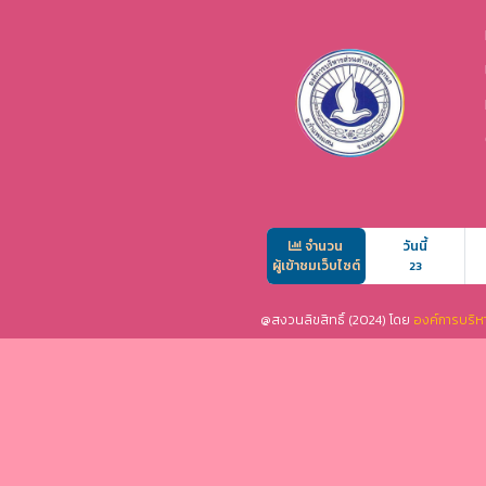
จำนวน
วันนี้
ผู้เข้าชมเว็บไซต์
23
@สงวนลิขสิทธิ์ (2024) โดย
องค์การบริห