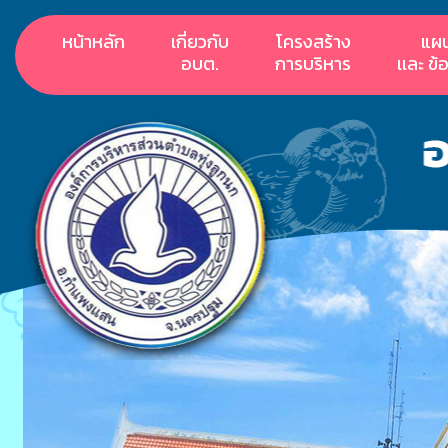
หน้าหลัก
เกี่ยวกับ
โครงสร้าง
แผ
อบต.
การบริหาร
เเละ ข้