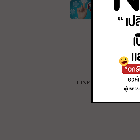
LINE อบต.ทุ่งลูกนก