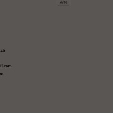
ต่อไป
140
il.com
on