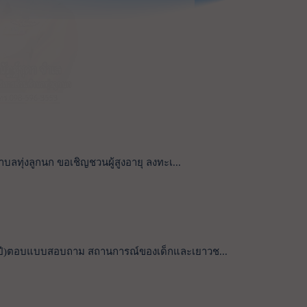
บลทุ่งลูกนก ขอเชิญชวนผู้สูงอายุ ลงทะเ...
5ปี)ตอบแบบสอบถาม สถานการณ์ของเด็กและเยาวช...