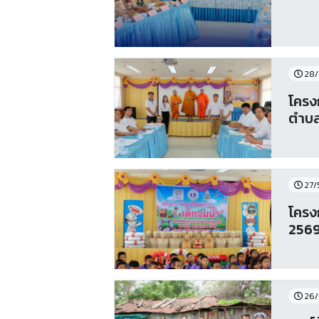
28/
โครง
ตำบล
27/
โครง
256
26/