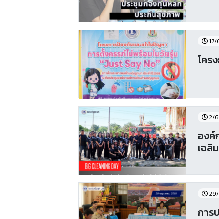
17/
โครง
2/6
องค์
เฉลิ
29/
การป