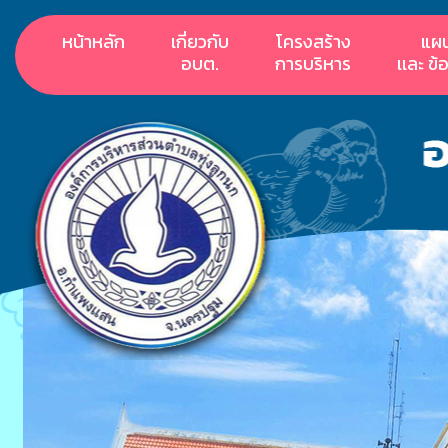
หน้าหลัก
เกี่ยวกับ
โครงสร้าง
แผ
อบต.
การบริหาร
เเละ ข้