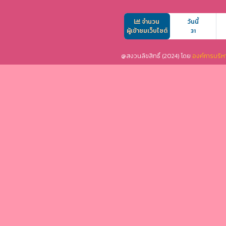
จำนวน
วันนี้
ผู้เข้าชมเว็บไซต์
31
@สงวนลิขสิทธิ์ (2024) โดย
องค์การบริห