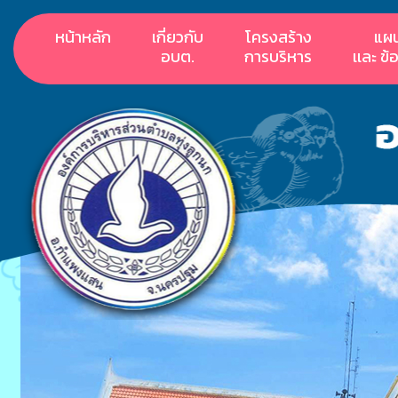
หน้าหลัก
เกี่ยวกับ
โครงสร้าง
แผ
อบต.
การบริหาร
เเละ ข้