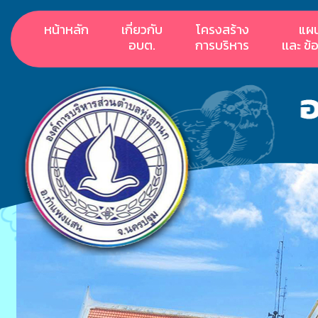
หน้าหลัก
เกี่ยวกับ
โครงสร้าง
แผ
อบต.
การบริหาร
เเละ ข้