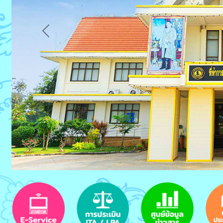
Previous