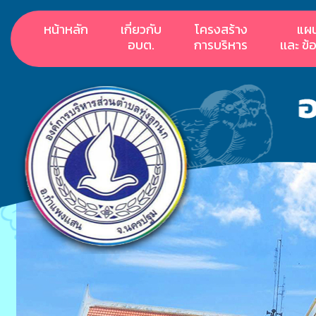
หน้าหลัก
เกี่ยวกับ
โครงสร้าง
แผ
อบต.
การบริหาร
เเละ ข้