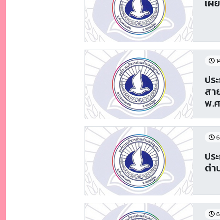
เผย
1
ประ
สาย
พ.ศ
6
ประ
ตำบ
6