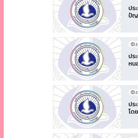
ประ
ปัญ
2
ประ
หนอ
2
ประ
โดย