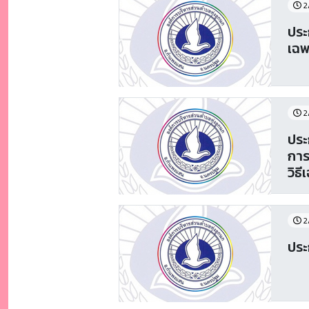
2
ประ
เฉพ
2
ประ
การ
วิธ
2
ประ