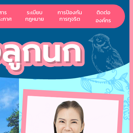
สาร
ระเบียบ
การป้องกัน
ติดต่อ
ระกาศ
กฎหมาย
การทุจริต
องค์กร