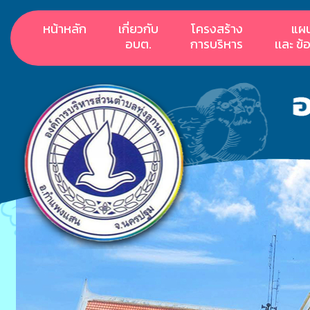
หน้าหลัก
เกี่ยวกับ
โครงสร้าง
แผ
อบต.
การบริหาร
เเละ ข้