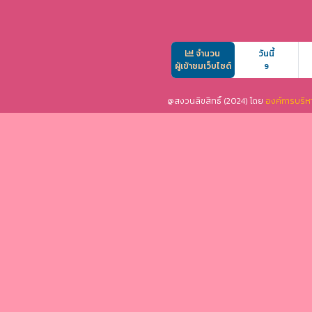
จำนวน
วันนี้
ผู้เข้าชมเว็บไซต์
9
@สงวนลิขสิทธิ์ (2024) โดย
องค์การบริห