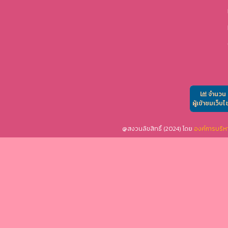
จำนวน
ผู้เข้าชมเว็บไ
@สงวนลิขสิทธิ์ (2024) โดย
องค์การบริห