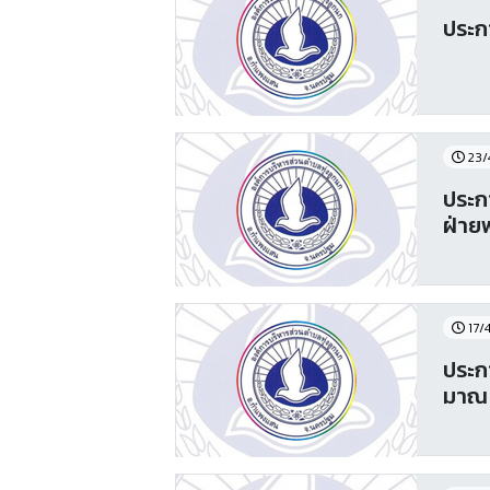
ประก
23/
ประก
ฝ่าย
17/
ประก
มาณ พ